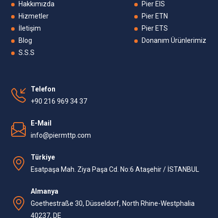
Hakkımızda
Pier EIS
Hizmetler
Pier ETN
İletişim
Pier ETS
Blog
Donanım Ürünlerimiz
S.S.S
Telefon
+90 216 969 34 37
E-Mail
info@piermttp.com
Türkiye
Esatpaşa Mah. Ziya Paşa Cd. No:6 Ataşehir / İSTANBUL
Almanya
Goethestraße 30, Düsseldorf, North Rhine-Westphalia
40237, DE