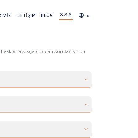
S.S.S
RİMİZ
İLETİŞİM
BLOG
TR
P hakkında sıkça sorulan soruları ve bu